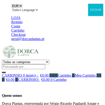
FECHAR
LOJA
Registo
Conta
Carrinho
Checkout
geral@dorcaplantas.pt
CARRINHO
0 item(s) -
€
0.00
0
0
0
Carrinho
0
Meu Carrinho
0
0
0
€
0.00
0
CARRINHO:
€
0.00
0
Carrinho
Quem somos
Dorca Plantas, representada por Sérgio Ricardo Pagliardi Amate e