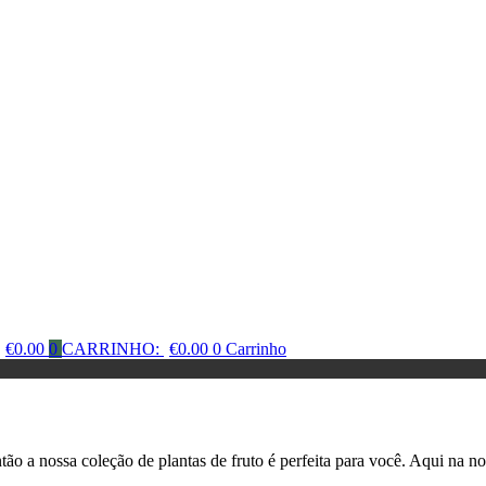
€
0.00
0
CARRINHO:
€
0.00
0
Carrinho
o a nossa coleção de plantas de fruto é perfeita para você. Aqui na no