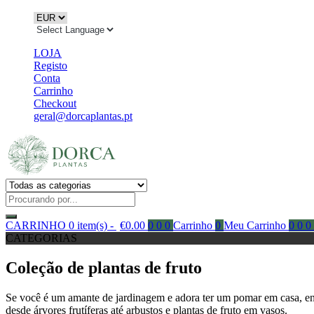
LOJA
Registo
Conta
Carrinho
Checkout
geral@dorcaplantas.pt
CARRINHO
0 item(s) -
€
0.00
0
0
0
Carrinho
0
Meu Carrinho
0
0
0
CATEGORIAS
Coleção de plantas de fruto
Se você é um amante de jardinagem e adora ter um pomar em casa, entã
desde árvores frutíferas até arbustos e plantas de fruto em vasos.