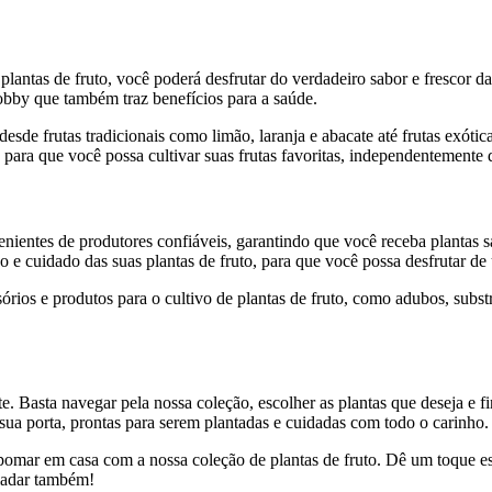
ntas de fruto, você poderá desfrutar do verdadeiro sabor e frescor das 
hobby que também traz benefícios para a saúde.
sde frutas tradicionais como limão, laranja e abacate até frutas exótic
 para que você possa cultivar suas frutas favoritas, independentemente 
nientes de produtores confiáveis, garantindo que você receba plantas sa
vo e cuidado das suas plantas de fruto, para que você possa desfrutar d
ios e produtos para o cultivo de plantas de fruto, como adubos, substr
nte. Basta navegar pela nossa coleção, escolher as plantas que deseja e
ua porta, prontas para serem plantadas e cuidadas com todo o carinho.
mar em casa com a nossa coleção de plantas de fruto. Dê um toque espec
aladar também!