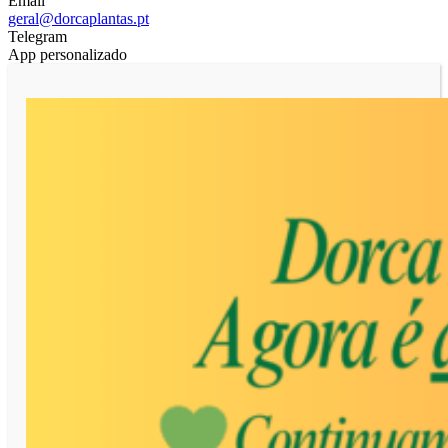
Email
geral@dorcaplantas.pt
Telegram
App personalizado