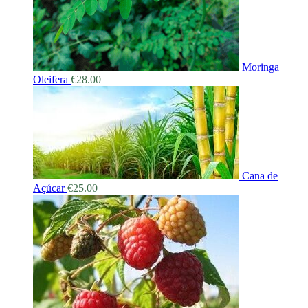
Moringa
Oleifera
€
28.00
Cana de
Açúcar
€
25.00