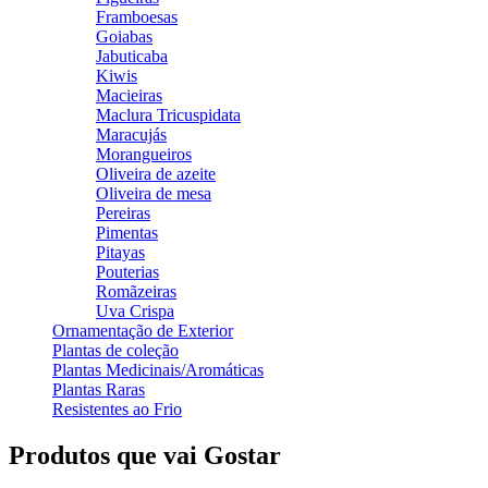
Framboesas
Goiabas
Jabuticaba
Kiwis
Macieiras
Maclura Tricuspidata
Maracujás
Morangueiros
Oliveira de azeite
Oliveira de mesa
Pereiras
Pimentas
Pitayas
Pouterias
Romãzeiras
Uva Crispa
Ornamentação de Exterior
Plantas de coleção
Plantas Medicinais/Aromáticas
Plantas Raras
Resistentes ao Frio
Produtos que vai Gostar