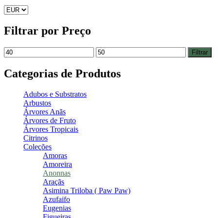
Filtrar por Preço
Filtrar
Categorias de Produtos
Adubos e Substratos
Arbustos
Árvores Anãs
Árvores de Fruto
Árvores Tropicais
Citrinos
Coleções
Amoras
Amoreira
Anonnas
Araçãs
Asimina Triloba ( Paw Paw)
Azufaifo
Eugenias
Figueiras