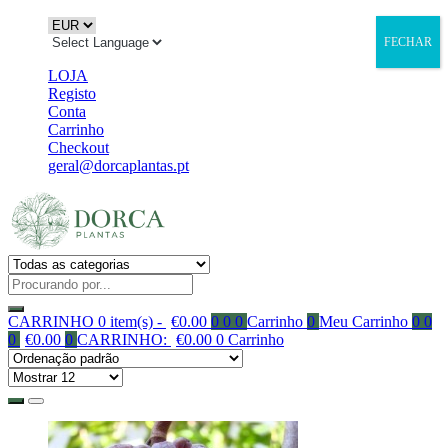
FECHAR
LOJA
Registo
Conta
Carrinho
Checkout
geral@dorcaplantas.pt
CARRINHO
0 item(s) -
€
0.00
0
0
0
Carrinho
0
Meu Carrinho
0
0
0
€
0.00
0
CARRINHO:
€
0.00
0
Carrinho