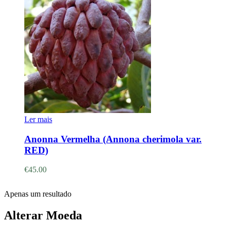
Ler mais
Anonna Vermelha (Annona cherimola var.
RED)
€
45.00
Apenas um resultado
Alterar Moeda