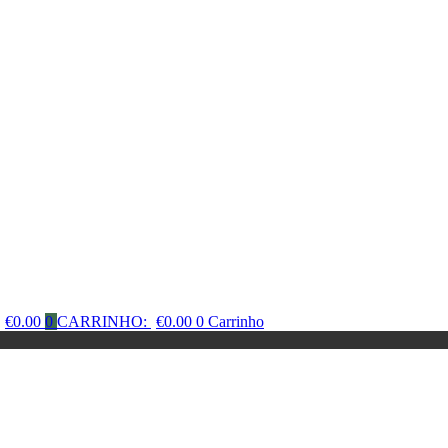
€
0.00
0
CARRINHO:
€
0.00
0
Carrinho