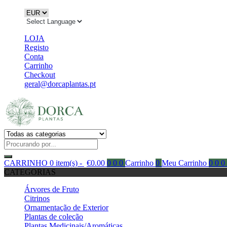
LOJA
Registo
Conta
Carrinho
Checkout
geral@dorcaplantas.pt
CARRINHO
0 item(s) -
€
0.00
0
0
0
Carrinho
0
Meu Carrinho
0
0
0
CATEGORIAS
Árvores de Fruto
Citrinos
Ornamentação de Exterior
Plantas de coleção
Plantas Medicinais/Aromáticas