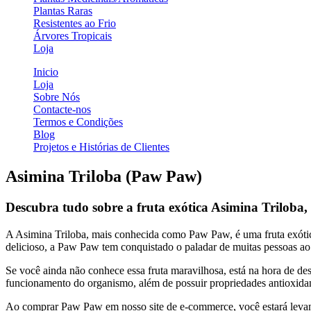
Plantas Raras
Resistentes ao Frio
Árvores Tropicais
Loja
Inicio
Loja
Sobre Nós
Contacte-nos
Termos e Condições
Blog
Projetos e Histórias de Clientes
Asimina Triloba (Paw Paw)
Descubra tudo sobre a fruta exótica Asimina Trilo
A Asimina Triloba, mais conhecida como Paw Paw, é uma fruta exótic
delicioso, a Paw Paw tem conquistado o paladar de muitas pessoas a
Se você ainda não conhece essa fruta maravilhosa, está na hora de de
funcionamento do organismo, além de possuir propriedades antioxidan
Ao comprar Paw Paw em nosso site de e-commerce, você estará levando