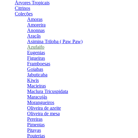
Árvores Tropicais
Citrinos
Coleções
Amoras
Amoreira
Anonnas
Araçãs
Asimina Triloba ( Paw Paw)
Azufaifo
Eugenias
Figueiras
Framboesas
Goiabas
Jabuticaba
Kiwis
Macieiras
Maclura Tricuspidata
Maracujás
Morangueiros
Oliveira de azeite
Oliveira de mesa
Pereiras
Pimentas
Pitayas
Pouterias