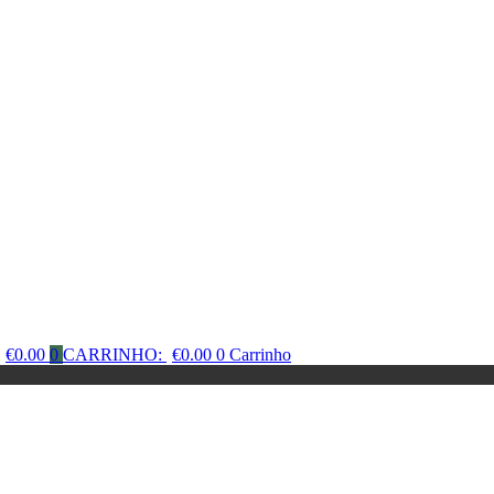
€
0.00
0
CARRINHO:
€
0.00
0
Carrinho