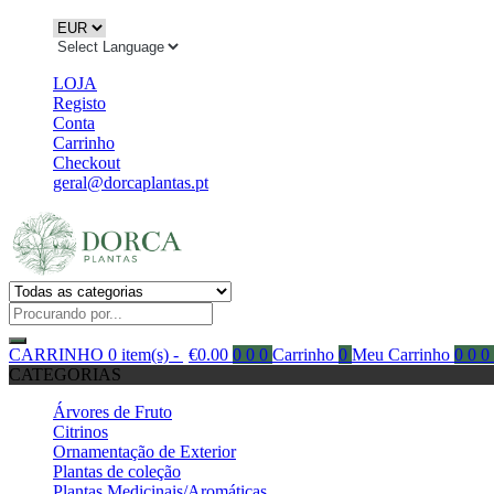
LOJA
Registo
Conta
Carrinho
Checkout
geral@dorcaplantas.pt
CARRINHO
0 item(s) -
€
0.00
0
0
0
Carrinho
0
Meu Carrinho
0
0
0
CATEGORIAS
Árvores de Fruto
Citrinos
Ornamentação de Exterior
Plantas de coleção
Plantas Medicinais/Aromáticas