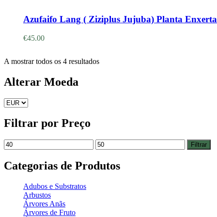
Adicionar
Azufaifo Lang ( Ziziplus Jujuba) Planta Enxert
€
45.00
A mostrar todos os 4 resultados
Alterar Moeda
Filtrar por Preço
Filtrar
Categorias de Produtos
Adubos e Substratos
Arbustos
Árvores Anãs
Árvores de Fruto