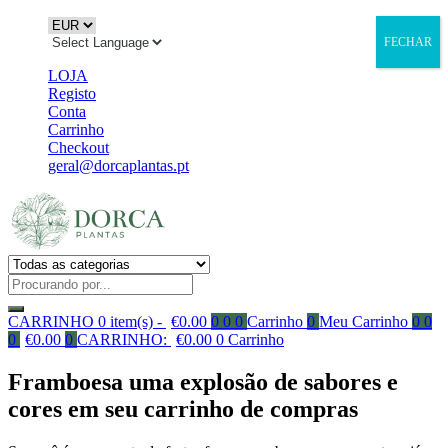
FECHAR
LOJA
Registo
Conta
Carrinho
Checkout
geral@dorcaplantas.pt
CARRINHO
0 item(s) -
€
0.00
0
0
0
Carrinho
0
Meu Carrinho
0
0
0
€
0.00
0
CARRINHO:
€
0.00
0
Carrinho
Framboesa uma explosão de sabores e
cores em seu carrinho de compras