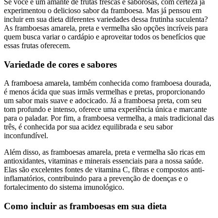
Se você é um amante de frutas frescas e saborosas, com certeza já
experimentou o delicioso sabor da framboesa. Mas já pensou em
incluir em sua dieta diferentes variedades dessa frutinha suculenta?
As framboesas amarela, preta e vermelha são opções incríveis para
quem busca variar o cardápio e aproveitar todos os benefícios que
essas frutas oferecem.
Variedade de cores e sabores
A framboesa amarela, também conhecida como framboesa dourada,
é menos ácida que suas irmãs vermelhas e pretas, proporcionando
um sabor mais suave e adocicado. Já a framboesa preta, com seu
tom profundo e intenso, oferece uma experiência única e marcante
para o paladar. Por fim, a framboesa vermelha, a mais tradicional das
três, é conhecida por sua acidez equilibrada e seu sabor
inconfundível.
Além disso, as framboesas amarela, preta e vermelha são ricas em
antioxidantes, vitaminas e minerais essenciais para a nossa saúde.
Elas são excelentes fontes de vitamina C, fibras e compostos anti-
inflamatórios, contribuindo para a prevenção de doenças e o
fortalecimento do sistema imunológico.
Como incluir as framboesas em sua dieta