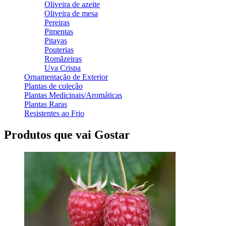
Oliveira de azeite
Oliveira de mesa
Pereiras
Pimentas
Pitayas
Pouterias
Romãzeiras
Uva Crispa
Ornamentação de Exterior
Plantas de coleção
Plantas Medicinais/Aromáticas
Plantas Raras
Resistentes ao Frio
Produtos que vai Gostar