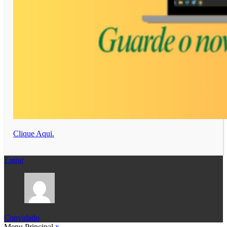
Clique Aqui.
Entrar
Convidado
Menu Principal
x