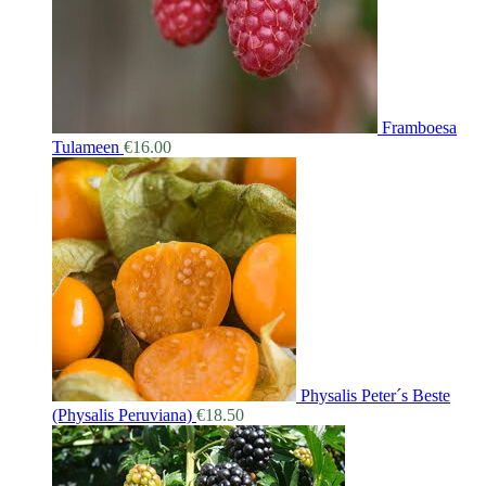
Framboesa
Tulameen
€
16.00
Physalis Peter´s Beste
(Physalis Peruviana)
€
18.50