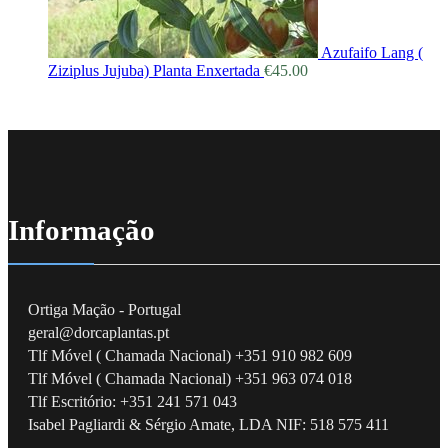
Azufaifo Lang (
Ziziplus Jujuba) Planta Enxertada
€
45.00
Informação
Ortiga Mação - Portugal
geral@dorcaplantas.pt
Tlf Móvel ( Chamada Nacional) +351 910 982 609
Tlf Móvel ( Chamada Nacional) +351 963 074 018
Tlf Escritório: +351 241 571 043
Isabel Pagliardi & Sérgio Amate, LDA NIF: 518 575 411