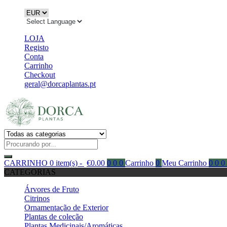
LOJA
Registo
Conta
Carrinho
Checkout
geral@dorcaplantas.pt
CARRINHO
0 item(s) -
€
0.00
0
0
0
Carrinho
0
Meu Carrinho
0
0
0
CATEGORIAS
Árvores de Fruto
Citrinos
Ornamentação de Exterior
Plantas de coleção
Plantas Medicinais/Aromáticas