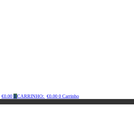
€
0.00
0
CARRINHO:
€
0.00
0
Carrinho