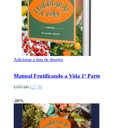
Adicionar a lista de desejos
Adicionar
Manual Frutificando a Vida 1ª Parte
€
197.00
€
27.90
-86%