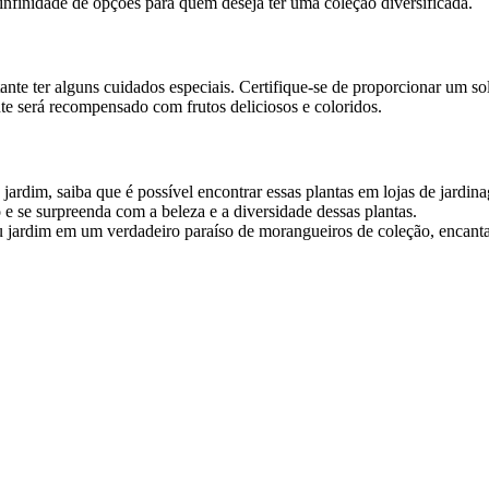
nfinidade de opções para quem deseja ter uma coleção diversificada.
nte ter alguns cuidados especiais. Certifique-se de proporcionar um so
te será recompensado com frutos deliciosos e coloridos.
 jardim, saiba que é possível encontrar essas plantas em lojas de jard
 e se surpreenda com a beleza e a diversidade dessas plantas.
jardim em um verdadeiro paraíso de morangueiros de coleção, encantan