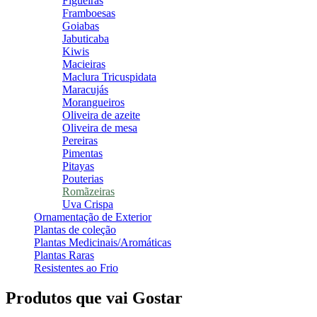
Figueiras
Framboesas
Goiabas
Jabuticaba
Kiwis
Macieiras
Maclura Tricuspidata
Maracujás
Morangueiros
Oliveira de azeite
Oliveira de mesa
Pereiras
Pimentas
Pitayas
Pouterias
Romãzeiras
Uva Crispa
Ornamentação de Exterior
Plantas de coleção
Plantas Medicinais/Aromáticas
Plantas Raras
Resistentes ao Frio
Produtos que vai Gostar