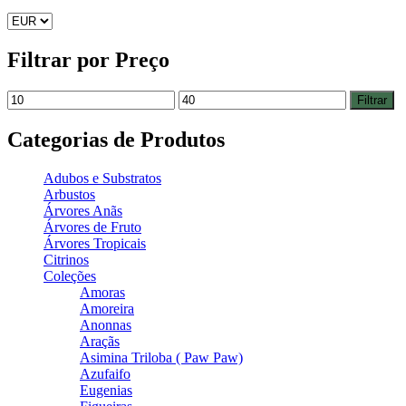
Filtrar por Preço
Filtrar
Categorias de Produtos
Adubos e Substratos
Arbustos
Árvores Anãs
Árvores de Fruto
Árvores Tropicais
Citrinos
Coleções
Amoras
Amoreira
Anonnas
Araçãs
Asimina Triloba ( Paw Paw)
Azufaifo
Eugenias