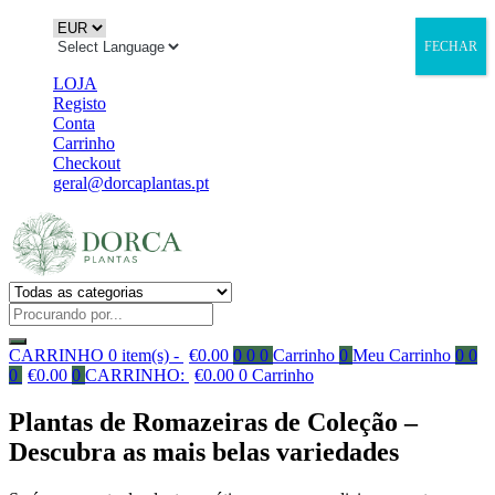
FECHAR
LOJA
Registo
Conta
Carrinho
Checkout
geral@dorcaplantas.pt
CARRINHO
0 item(s) -
€
0.00
0
0
0
Carrinho
0
Meu Carrinho
0
0
0
€
0.00
0
CARRINHO:
€
0.00
0
Carrinho
Plantas de Romazeiras de Coleção –
Descubra as mais belas variedades