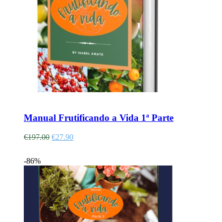
Adicionar
Manual Frutificando a Vida 1ª Parte
€
197.00
€
27.90
-86%