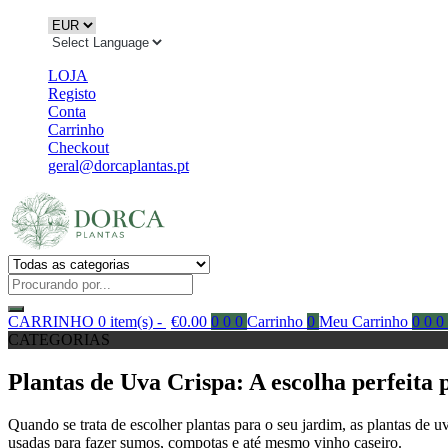
LOJA
Registo
Conta
Carrinho
Checkout
geral@dorcaplantas.pt
CARRINHO
0 item(s) -
€
0.00
0
0
0
Carrinho
0
Meu Carrinho
0
0
0
CATEGORIAS
Plantas de Uva Crispa: A escolha perfeita 
Quando se trata de escolher plantas para o seu jardim, as plantas de
usadas para fazer sumos, compotas e até mesmo vinho caseiro.