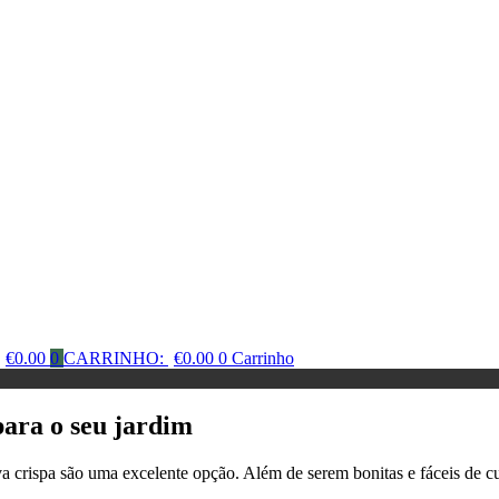
€
0.00
0
CARRINHO:
€
0.00
0
Carrinho
para o seu jardim
 uva crispa são uma excelente opção. Além de serem bonitas e fáceis de 