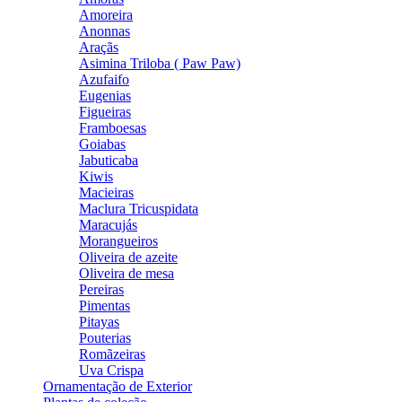
Amoreira
Anonnas
Araçãs
Asimina Triloba ( Paw Paw)
Azufaifo
Eugenias
Figueiras
Framboesas
Goiabas
Jabuticaba
Kiwis
Macieiras
Maclura Tricuspidata
Maracujás
Morangueiros
Oliveira de azeite
Oliveira de mesa
Pereiras
Pimentas
Pitayas
Pouterias
Romãzeiras
Uva Crispa
Ornamentação de Exterior