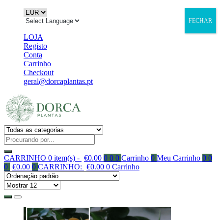
FECHAR
LOJA
Registo
Conta
Carrinho
Checkout
geral@dorcaplantas.pt
CARRINHO
0 item(s) -
€
0.00
0
0
0
Carrinho
0
Meu Carrinho
0
0
0
€
0.00
0
CARRINHO:
€
0.00
0
Carrinho