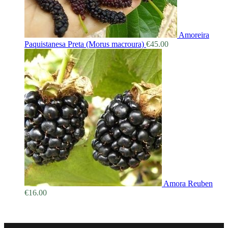
Amoreira
Paquistanesa Preta (Morus macroura)
€
45.00
Amora Reuben
€
16.00