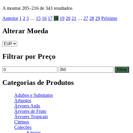
A mostrar 205–216 de 343 resultados
Anterior
1
2
3
…
15
16
17
18
19
20
21
…
27
28
29
Próximo
Alterar Moeda
Filtrar por Preço
Filtrar
Categorias de Produtos
Adubos e Substratos
Arbustos
Árvores Anãs
Árvores de Fruto
Árvores Tropicais
Citrinos
Coleções
Amoras