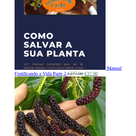
Manual
Frutificando a Vida Parte 2
€
277.00
€
37.90