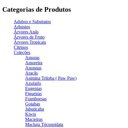
Categorias de Produtos
Adubos e Substratos
Arbustos
Árvores Anãs
Árvores de Fruto
Árvores Tropicais
Citrinos
Coleções
Amoras
Amoreira
Anonnas
Araçãs
Asimina Triloba ( Paw Paw)
Azufaifo
Eugenias
Figueiras
Framboesas
Goiabas
Jabuticaba
Kiwis
Macieiras
Maclura Tricuspidata