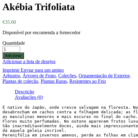
Akébia Trifoliata
€
35.00
Disponível por encomenda a fornecedor
Quantidade
Adicionar
Adicionar a lista de desejos
Imprimir
Enviar para um amigo
Arbustos
,
Árvores de Fruto
,
Coleções
,
Ornamentação de Exterior
,
Plantas de coleção
,
Plantas Raras
,
Resistentes ao Frio
Descrição
Avaliações (0)
É nativo do Japão, onde cresce selvagem na floresta. No
desabrocham em cachos contra a folhagem delicada; as fl
as masculinas menores e mais escuras no final do cacho.
Flores muito perfumadas. No outono aparecem frutos luxu
São inacreditavelmente doces, ainda mais impressionante
dá aquela geleia incrível.

Perenifólia em invernos amenos, perde as folhas em clim