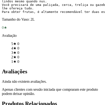
lindos mesmo quando nus. 

Você precisará de uma paliçada, cerca, treliça ou gazeb
lhe ofereça tudo.

Para obter frutas, é altamente recomendável ter duas es
Tamanho do Vaso: 2L
0★
Avaliação
5★
0
4★
0
3★
0
2★
0
1★
0
Avaliações
Ainda não existem avaliações.
Apenas clientes com sessão iniciada que compraram este produto
podem deixar opinião.
Produtos Relacionados