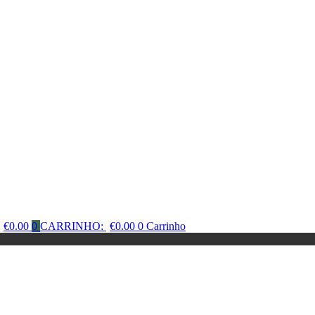
€
0.00
0
CARRINHO:
€
0.00
0
Carrinho