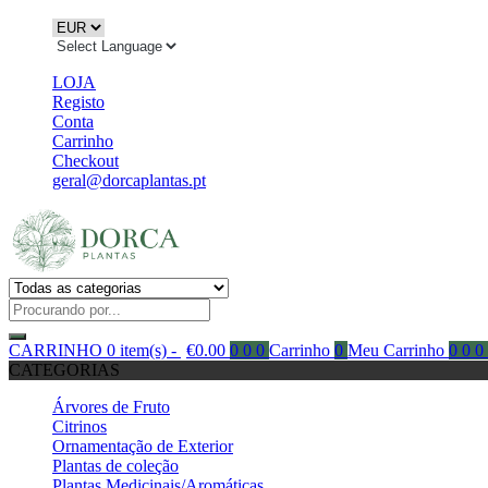
LOJA
Registo
Conta
Carrinho
Checkout
geral@dorcaplantas.pt
CARRINHO
0 item(s) -
€
0.00
0
0
0
Carrinho
0
Meu Carrinho
0
0
0
CATEGORIAS
Árvores de Fruto
Citrinos
Ornamentação de Exterior
Plantas de coleção
Plantas Medicinais/Aromáticas