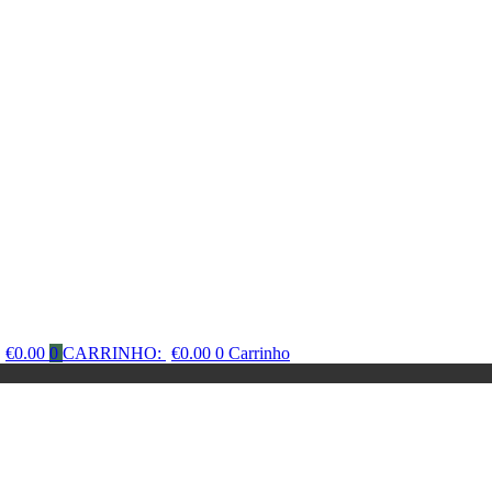
€
0.00
0
CARRINHO:
€
0.00
0
Carrinho