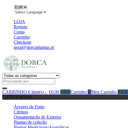
LOJA
Registo
Conta
Carrinho
Checkout
geral@dorcaplantas.pt
CARRINHO
0 item(s) -
€
0.00
0
0
0
Carrinho
0
Meu Carrinho
0
0
0
CATEGORIAS
Árvores de Fruto
Citrinos
Ornamentação de Exterior
Plantas de coleção
Plantas Medicinais/Aromáticas