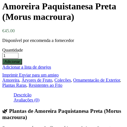
Amoreira Paquistanesa Preta
(Morus macroura)
€
45.00
Disponível por encomenda a fornecedor
Quantidade
Adicionar
Adicionar a lista de desejos
Imprimir
Enviar para um amigo
Amoreira
,
Árvores de Fruto
,
Coleções
,
Ornamentação de Exterior
,
Plantas Raras
,
Resistentes ao Frio
Descrição
Avaliações (0)
🌿 Plantas de Amoreira Paquistanesa Preta (Morus
macroura)