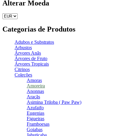
Alterar Moeda
Categorias de Produtos
Adubos e Substratos
Arbustos
Árvores Anãs
Árvores de Fruto
Árvores Tropicais
Citrinos
Coleções
Amoras
Amoreira
Anonnas
Araçãs
Asimina Triloba ( Paw Paw)
Azufaifo
Eugenias
Figueiras
Framboesas
Goiabas
Jabuticaba