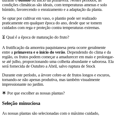
durante o
outono
ou início da primavera. Nestes períodos, as
condições climáticas são ideais, com temperaturas amenas e solo
húmido, favorecendo o enraizamento e a adaptação da planta.
Se optar por cultivar em vaso, o plantio pode ser realizado
praticamente em qualquer época do ano, desde que se tomem
cuidados com rega e proteção contra temperaturas extremas.
⏳ Qual é a época de maturação do fruto?
A frutificação da amoreira paquistanesa preta ocorre geralmente
entre a
primavera e o início do verão
. Dependendo do clima e da
região, os frutos podem começar a amadurecer em maio e prolongar-
se até julho, proporcionando uma colheita abundante e saborosa. Ela
será fornecida de Outubro a Abril, salvo ruptura de Stock
Durante este período, a árvore cobre-se de frutos longos e escuros,
tornando-se não apenas produtiva, mas também visualmente
impressionante no jardim.
🌟 Por que escolher as nossas plantas?
Seleção minuciosa
As nossas plantas são selecionadas com o máximo cuidado,