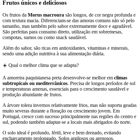
Frutos únicos e deliciosos
Os frutos da
Morus macroura
são longos, de cor negra profunda e
com textura macia. Diferenciam-se das amoras comuns não só pelo
tamanho, mas também pelo sabor extremamente doce e agradável.
São perfeitas para consumo direto, utilização em sobremesas,
compotas, sumos ou como snack saudável.
Além do sabor, são ricas em antioxidantes, vitaminas e minerais,
sendo uma adição nutritiva à sua alimentação diária.
☀️ Qual o melhor clima que se adapta?
A amoreira paquistanesa preta desenvolve-se melhor em
climas
subtropicais ou mediterrânicos
. Precisa de longos períodos de sol
e temperaturas amenas, essenciais para o crescimento saudável e
produção abundante de frutos.
A árvore tolera invernos relativamente frios, mas não suporta geadas
muito severas durante a floração ou crescimento jovem. Em
Portugal, cresce com sucesso principalmente nas regiões do centro e
sul, podendo também adaptar-se a locais mais abrigados do norte.
O solo ideal é profundo, fértil, leve e bem drenado, evitando
encharcamento prolongado. Solos argilosos ou arenosos,