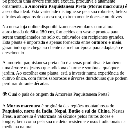
Se procura uma árvore frutífera exótica, produtiva e altamente
ornamental, a
Amoreira Paquistanesa Preta (Morus macroura)
é
a escolha ideal. Esta variedade distingue-se pela sua robustez, beleza
e frutos alongados de cor escura, extremamente doces e nutritivos.
Na nossa loja online disponibilizamos exemplares com altura
aproximada de
60 a 150 cm
, fornecidos em vaso e prontos para
serem transplantados no solo ou cultivados em recipientes grandes.
Esta planta é importada e apenas fornecida entre
outubro e maio
,
garantindo que chega ao cliente na melhor época para adaptação e
crescimento.
A amoreira paquistanesa preta não é apenas produtiva: é também
uma árvore majestosa que adiciona charme e sombra a qualquer
jardim. Ao escolher esta planta, está a investir numa experiência de
cultivo única, com frutos saborosos e árvores duradouras que podem
perdurar durante décadas.
🌍 Qual o país de origem da Amoreira Paquistanesa Preta?
A
Morus macroura
é originária das regiões montanhosas do
Paquistão, norte da Índia, Nepal, Butão e sul da China
. Nestas
áreas, a amoreira é valorizada há séculos pelos frutos doces e
longos, bem como pela sua madeira resistente e usos tradicionais na
medicina natural.