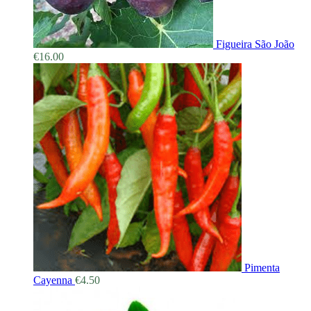
Figueira São João
€
16.00
Pimenta
Cayenna
€
4.50