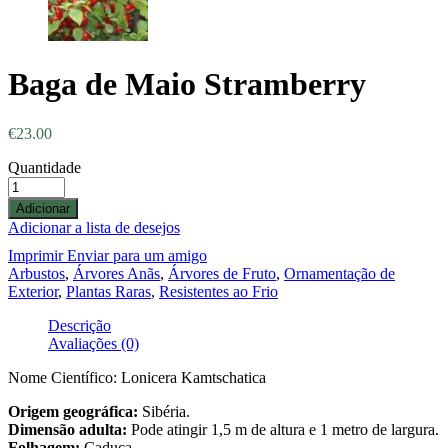
Baga de Maio Stramberry
€
23.00
Quantidade
Adicionar
Adicionar a lista de desejos
Imprimir
Enviar para um amigo
Arbustos
,
Árvores Anãs
,
Árvores de Fruto
,
Ornamentação de
Exterior
,
Plantas Raras
,
Resistentes ao Frio
Descrição
Avaliações (0)
Nome Científico: Lonicera Kamtschatica
Origem geográfica:
Sibéria.
Dimensão adulta:
Pode atingir 1,5 m de altura e 1 metro de largura.
Folhagem:
Caduca.