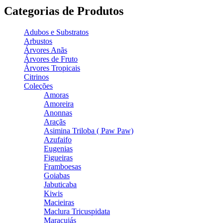
Categorias de Produtos
Adubos e Substratos
Arbustos
Árvores Anãs
Árvores de Fruto
Árvores Tropicais
Citrinos
Coleções
Amoras
Amoreira
Anonnas
Araçãs
Asimina Triloba ( Paw Paw)
Azufaifo
Eugenias
Figueiras
Framboesas
Goiabas
Jabuticaba
Kiwis
Macieiras
Maclura Tricuspidata
Maracujás