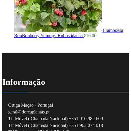
Framboesa
BonBonberry Yummy- Rubus idaeus
€
16.00
Informação
Ortiga Mação - Portugal
geral@dorcaplantas.pt
Tlf Móvel ( Chamada Nacional) +351 910 982 609
Tlf Móvel ( Chamada Nacional) +351 963 074 018