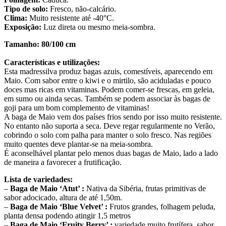
Tipo de solo:
Fresco, não-calcário.
Clima:
Muito resistente até -40°C.
Exposição:
Luz direta ou mesmo meia-sombra.
Tamanho: 80/100 cm
Características e utilizações:
Esta madressilva produz bagas azuis, comestíveis, aparecendo em
Maio. Com sabor entre o kiwi e o mirtilo, são aciduladas e pouco
doces mas ricas em vitaminas. Podem comer-se frescas, em geleia,
em sumo ou ainda secas. Também se podem associar às bagas de
goji para um bom complemento de vitaminas!
A baga de Maio vem dos países frios sendo por isso muito resistente.
No entanto não suporta a seca. Deve regar regularmente no Verão,
cobrindo o solo com palha para manter o solo fresco. Nas regiões
muito quentes deve plantar-se na meia-sombra.
É aconselhável plantar pelo menos duas bagas de Maio, lado a lado
de maneira a favorecer a frutificação.
Lista de variedades:
–
Baga de Maio ‘Atut’ :
Nativa da Sibéria, frutas primitivas de
sabor adocicado, altura de até 1,50m.
–
Baga de Maio ‘Blue Velvet’ :
Frutos grandes, folhagem peluda,
planta densa podendo atingir 1,5 metros
–
Baga de Maio ‘Fruity Berry’ :
variedade muito frutífera, sabor