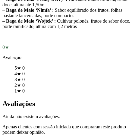
doce, altura até 1,50m.
–
Baga de Maio ‘Nimfa’ :
Sabor equilibrado dos frutos, folhas
bastante lanceoladas, porte compacto.
–
Baga de Maio ‘Wojtek’ :
Cultivar polonês, frutos de sabor doce,
porte ramificado, altura com 1,2 metros
0★
Avaliação
5★
0
4★
0
3★
0
2★
0
1★
0
Avaliações
Ainda não existem avaliações.
Apenas clientes com sessão iniciada que compraram este produto
podem deixar opinião.