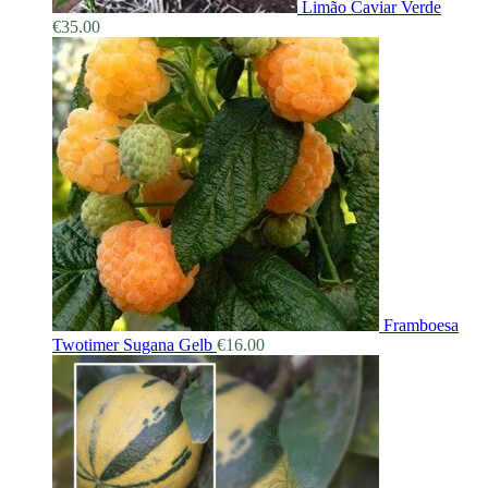
Limão Caviar Verde
€
35.00
Framboesa
Twotimer Sugana Gelb
€
16.00