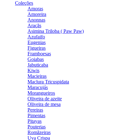
Coleções
Amoras
Amoreira
Anonnas
Araçãs
Asimina Triloba ( Paw Paw)
Azufaifo
Eugenias
Figueiras
Framboesas
Goiabas
Jabuticaba
Kiwis
Macieiras
Maclura Tricuspidata
Maracujás
Morangueiros
Oliveira de azeite
Oliveira de mesa
Pereiras
Pimentas
Pitayas
Pouterias
Romãzeiras
Uva Crispa