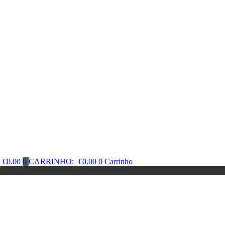
€
0.00
0
CARRINHO:
€
0.00
0
Carrinho