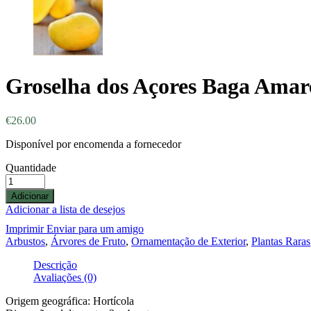
Groselha dos Açores Baga Amare
€
26.00
Disponível por encomenda a fornecedor
Quantidade
Adicionar
Adicionar a lista de desejos
Imprimir
Enviar para um amigo
Arbustos
,
Árvores de Fruto
,
Ornamentação de Exterior
,
Plantas Raras
Descrição
Avaliações (0)
Origem geográfica: Hortícola