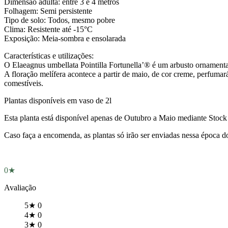
Dimensão adulta: entre 3 e 4 metros
Folhagem: Semi persistente
Tipo de solo: Todos, mesmo pobre
Clima: Resistente até -15°C
Exposição: Meia-sombra e ensolarada
Características e utilizações:
O Elaeagnus umbellata Pointilla Fortunella’® é um arbusto ornamental 
A floração melífera acontece a partir de maio, de cor creme, perfumará 
comestíveis.
Plantas disponíveis em vaso de 2l
Esta planta está disponível apenas de Outubro a Maio mediante Stock 
Caso faça a encomenda, as plantas só irão ser enviadas nessa época d
0★
Avaliação
5★
0
4★
0
3★
0