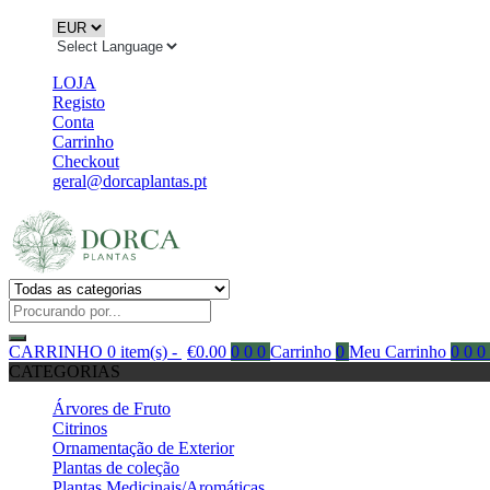
LOJA
Registo
Conta
Carrinho
Checkout
geral@dorcaplantas.pt
CARRINHO
0 item(s) -
€
0.00
0
0
0
Carrinho
0
Meu Carrinho
0
0
0
CATEGORIAS
Árvores de Fruto
Citrinos
Ornamentação de Exterior
Plantas de coleção
Plantas Medicinais/Aromáticas