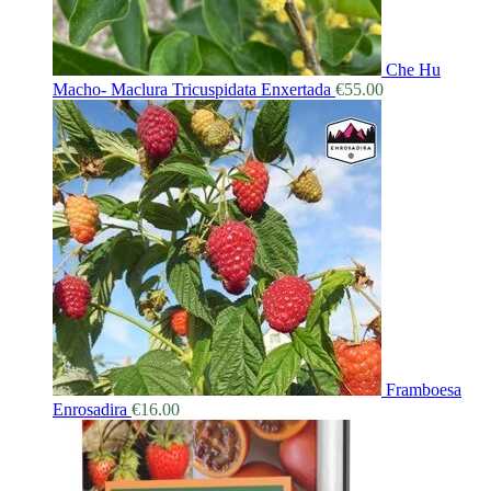
Che Hu
Macho- Maclura Tricuspidata Enxertada
€
55.00
Framboesa
Enrosadira
€
16.00