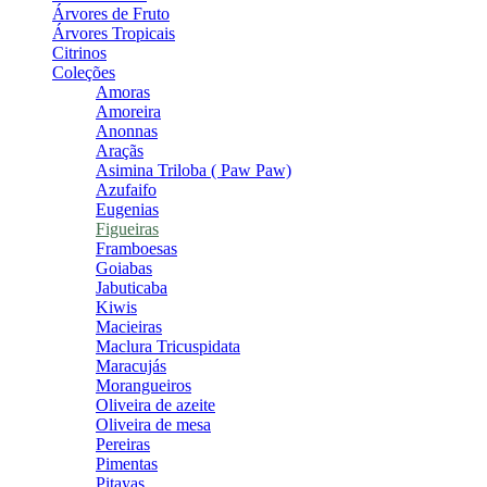
Árvores de Fruto
Árvores Tropicais
Citrinos
Coleções
Amoras
Amoreira
Anonnas
Araçãs
Asimina Triloba ( Paw Paw)
Azufaifo
Eugenias
Figueiras
Framboesas
Goiabas
Jabuticaba
Kiwis
Macieiras
Maclura Tricuspidata
Maracujás
Morangueiros
Oliveira de azeite
Oliveira de mesa
Pereiras
Pimentas
Pitayas