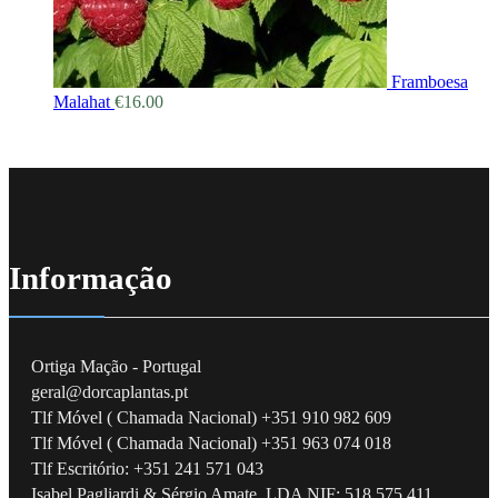
Framboesa
Malahat
€
16.00
Informação
Ortiga Mação - Portugal
geral@dorcaplantas.pt
Tlf Móvel ( Chamada Nacional) +351 910 982 609
Tlf Móvel ( Chamada Nacional) +351 963 074 018
Tlf Escritório: +351 241 571 043
Isabel Pagliardi & Sérgio Amate, LDA NIF: 518 575 411