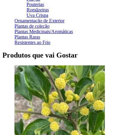
Pouterias
Romãzeiras
Uva Crispa
Ornamentação de Exterior
Plantas de coleção
Plantas Medicinais/Aromáticas
Plantas Raras
Resistentes ao Frio
Produtos que vai Gostar