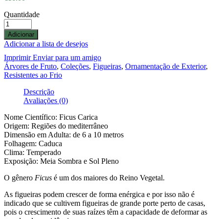
Quantidade
Adicionar
Adicionar a lista de desejos
Imprimir
Enviar para um amigo
Árvores de Fruto
,
Coleções
,
Figueiras
,
Ornamentação de Exterior
,
Resistentes ao Frio
Descrição
Avaliações (0)
Nome Científico: Ficus Carica
Origem: Regiões do mediterrâneo
Dimensão em Adulta: de 6 a 10 metros
Folhagem: Caduca
Clima: Temperado
Exposição: Meia Sombra e Sol Pleno
O gênero
Ficus
é um dos maiores do Reino Vegetal.
As figueiras podem crescer de forma enérgica e por isso não é
indicado que se cultivem figueiras de grande porte perto de casas,
pois o crescimento de suas raízes têm a capacidade de deformar as