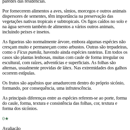
paredes das residências.
Por fornecerem alimentos a aves, símios, morcegos e outros animais
dispersores de sementes, têm importância na preservação das
vegetações nativas tropicais e subtropicais. Os figos caídos no solo e
na água servem também de alimentos a vários outros animais,
incluindo peixes e insetos.
As figueiras são normalmente árvore, embora algumas espécies não
cresçam muito e permaneçam como arbustos. Outras são trepadeiras,
como o
Ficus pumila
, havendo ainda espécies rasteiras. Em todos os
casos são plantas lenhosas, muitas com caule de forma irregular ou
escultural, com raízes, adventícias e superficiais. As folhas são
alternas, usualmente providas de látex. Nas extremidades dos galhos
ocorrem estípulas.
Os frutos são aquênios que amadurecem dentro do próprio sicónio,
formando, por consequência, uma infrutescência.
As principais diferenças entre as espécies referem-se ao porte, forma
do caule, forma, textura e consistência das folhas, cor, textura e
forma dos sicónios.
0★
Avaliação