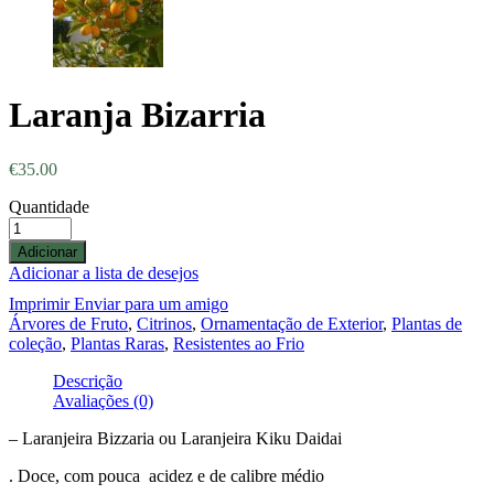
Laranja Bizarria
€
35.00
Quantidade
Adicionar
Adicionar a lista de desejos
Imprimir
Enviar para um amigo
Árvores de Fruto
,
Citrinos
,
Ornamentação de Exterior
,
Plantas de
coleção
,
Plantas Raras
,
Resistentes ao Frio
Descrição
Avaliações (0)
– Laranjeira Bizzaria ou Laranjeira Kiku Daidai
. Doce, com pouca acidez e de calibre médio