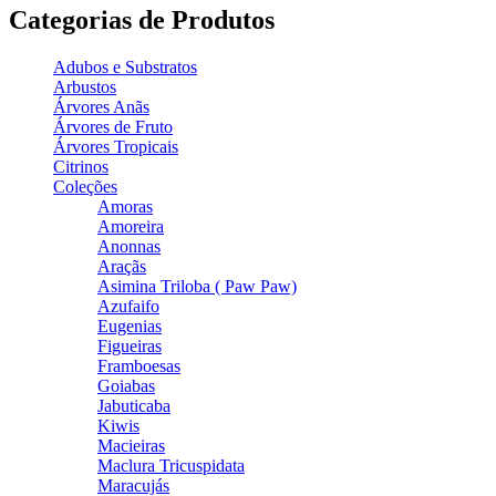
Categorias de Produtos
Adubos e Substratos
Arbustos
Árvores Anãs
Árvores de Fruto
Árvores Tropicais
Citrinos
Coleções
Amoras
Amoreira
Anonnas
Araçãs
Asimina Triloba ( Paw Paw)
Azufaifo
Eugenias
Figueiras
Framboesas
Goiabas
Jabuticaba
Kiwis
Macieiras
Maclura Tricuspidata
Maracujás