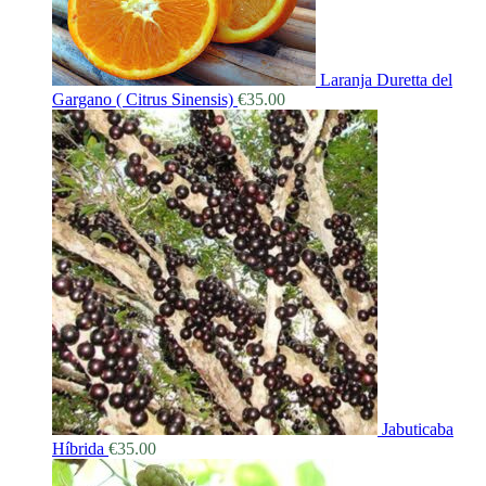
Laranja Duretta del
Gargano ( Citrus Sinensis)
€
35.00
Jabuticaba
Híbrida
€
35.00