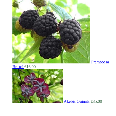
Framboesa
Bristol
€
16.00
Akébia Quinata
€
35.00