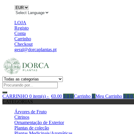
LOJA
Registo
Conta
Carrinho
Checkout
geral@dorcaplantas.pt
CARRINHO
0 item(s) -
€
0.00
0
0
0
Carrinho
0
Meu Carrinho
0
0
0
CATEGORIAS
Árvores de Fruto
Citrinos
Ornamentação de Exterior
Plantas de coleção
Plantas Medicinais/Aromáticas