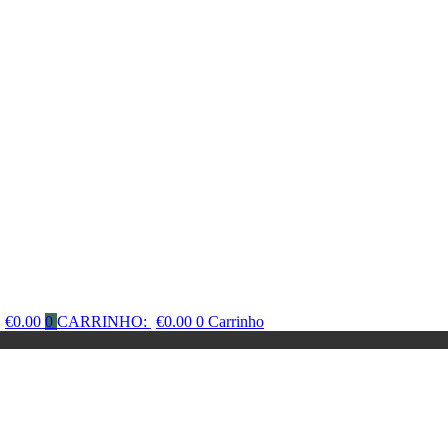
€
0.00
0
CARRINHO:
€
0.00
0
Carrinho