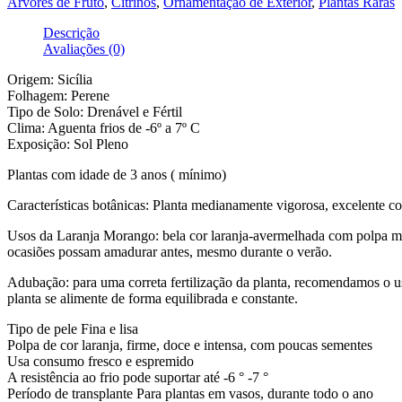
Árvores de Fruto
,
Citrinos
,
Ornamentação de Exterior
,
Plantas Raras
Descrição
Avaliações (0)
Origem: Sicília
Folhagem: Perene
Tipo de Solo: Drenável e Fértil
Clima: Aguenta frios de -6º a 7º C
Exposição: Sol Pleno
Plantas com idade de 3 anos ( mínimo)
Características botânicas: Planta medianamente vigorosa, excelente cob
Usos da Laranja Morango: bela cor laranja-avermelhada com polpa mu
ocasiões possam amadurar antes, mesmo durante o verão.
Adubação: para uma correta fertilização da planta, recomendamos o u
planta se alimente de forma equilibrada e constante.
Tipo de pele Fina e lisa
Polpa de cor laranja, firme, doce e intensa, com poucas sementes
Usa consumo fresco e espremido
A resistência ao frio pode suportar até -6 ° -7 °
Período de transplante Para plantas em vasos, durante todo o ano