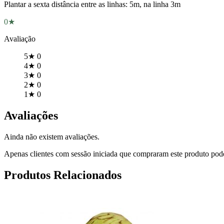
Plantar a sexta distância entre as linhas: 5m, na linha 3m
0★
Avaliação
5★
0
4★
0
3★
0
2★
0
1★
0
Avaliações
Ainda não existem avaliações.
Apenas clientes com sessão iniciada que compraram este produto pod
Produtos Relacionados