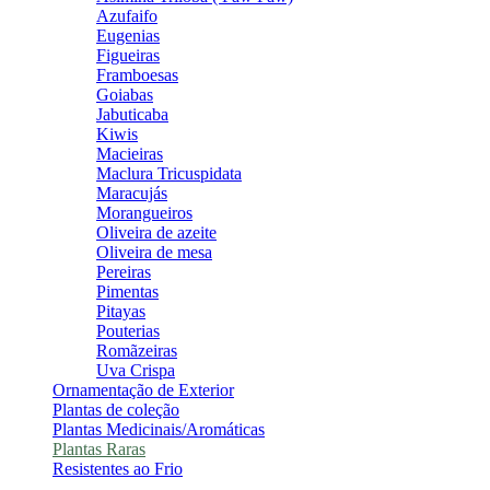
Azufaifo
Eugenias
Figueiras
Framboesas
Goiabas
Jabuticaba
Kiwis
Macieiras
Maclura Tricuspidata
Maracujás
Morangueiros
Oliveira de azeite
Oliveira de mesa
Pereiras
Pimentas
Pitayas
Pouterias
Romãzeiras
Uva Crispa
Ornamentação de Exterior
Plantas de coleção
Plantas Medicinais/Aromáticas
Plantas Raras
Resistentes ao Frio