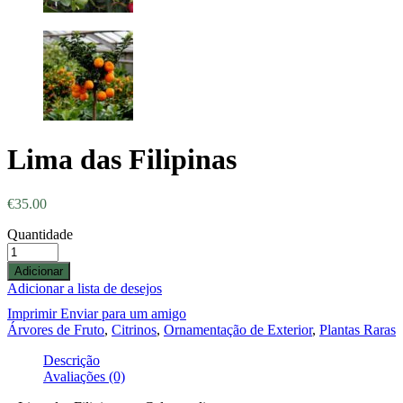
Lima das Filipinas
€
35.00
Quantidade
Adicionar
Adicionar a lista de desejos
Imprimir
Enviar para um amigo
Árvores de Fruto
,
Citrinos
,
Ornamentação de Exterior
,
Plantas Raras
Descrição
Avaliações (0)