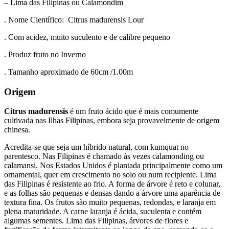
– Lima das Filipinas ou Calamondim
. Nome Científico: Citrus madurensis Lour
. Com acidez, muito suculento e de calibre pequeno
. Produz fruto no Inverno
. Tamanho aproximado de 60cm /1.00m
Origem
Citrus madurensis
é um fruto ácido que é mais comumente
cultivada nas Ilhas Filipinas, embora seja provavelmente de origem
chinesa.
Acredita-se que seja um híbrido natural, com kumquat no
parentesco. Nas Filipinas é chamado às vezes calamonding ou
calamansi. Nos Estados Unidos é plantada principalmente como um
ornamental, quer em crescimento no solo ou num recipiente. Lima
das Filipinas é resistente ao frio. A forma de árvore é reto e colunar,
e as folhas são pequenas e densas dando a árvore uma aparência de
textura fina. Os frutos são muito pequenas, redondas, e laranja em
plena maturidade. A carne laranja é ácida, suculenta e contém
algumas sementes. Lima das Filipinas, árvores de flores e