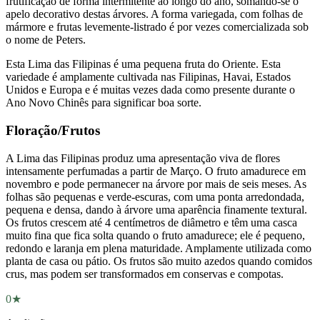
frutificação de forma intermitente ao longo do ano, somando-se o
apelo decorativo destas árvores. A forma variegada, com folhas de
mármore e frutas levemente-listrado é por vezes comercializada sob
o nome de Peters.
Esta Lima das Filipinas é uma pequena fruta do Oriente. Esta
variedade é amplamente cultivada nas Filipinas, Havai, Estados
Unidos e Europa e é muitas vezes dada como presente durante o
Ano Novo Chinês para significar boa sorte.
Floração/Frutos
A Lima das Filipinas produz uma apresentação viva de flores
intensamente perfumadas a partir de Março. O fruto amadurece em
novembro e pode permanecer na árvore por mais de seis meses. As
folhas são pequenas e verde-escuras, com uma ponta arredondada,
pequena e densa, dando à árvore uma aparência finamente textural.
Os frutos crescem até 4 centímetros de diâmetro e têm uma casca
muito fina que fica solta quando o fruto amadurece; ele é pequeno,
redondo e laranja em plena maturidade. Amplamente utilizada como
planta de casa ou pátio. Os frutos são muito azedos quando comidos
crus, mas podem ser transformados em conservas e compotas.
0★