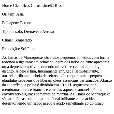
Nome Científico: Citrus Limetta Risso
Origem: Ásia
Folhagem: Perene
Tipo de solo: Drenável e Aeroso
Clima: Temperado
Exposição: Sol Pleno
As Limas de Marraquexe são frutos pequenos a médios com forma
redonda a ligeiramente achatada, e um dos lados do fruto apresenta
uma depressão notável contendo um vértice central e pontiagudo
distinto. A pele é fina, ligeiramente enrugada, semi-brilhante,
amarela brilhante e cheia de seixos, coberta por muitas pequenas
glândulas sebáceas que liberam óleos essenciais perfumados. Abaixo
da superfície, a polpa é dividida em 10 a 11 segmentos por
membranas finas e brancas e é macia, aquosa e amarela pálida,
envolvendo algumas sementes de marfim. As Limas de Marraquexe
são aromáticas com um aroma floral brilhante e alta acidez,
desenvolvendo um sabor azedo e ácido semelhante ao do limão.