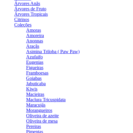
Árvores Anãs
Árvores de Fruto
Árvores Tropicais
Citrinos
Coleções
Amoras
Amoreira
Anonnas
Araçãs
Asimina Triloba ( Paw Paw)
Azufaifo
Eugenias
Figueiras
Framboesas
Goiabas
Jabuticaba
Kiwis
Macieiras
Maclura Tricuspidata
Maracujás
Morangueiros
Oliveira de azeite
Oliveira de mesa
Pereiras
Pimentas