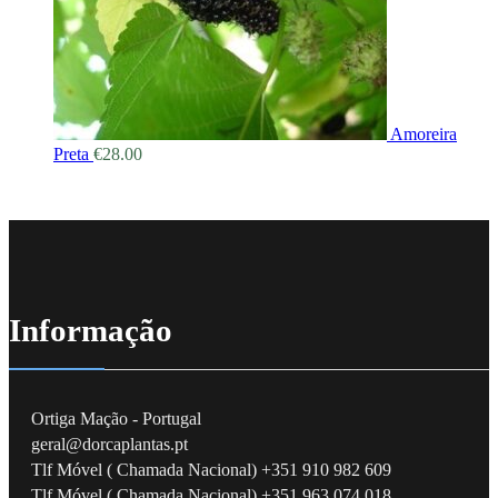
Amoreira
Preta
€
28.00
Informação
Ortiga Mação - Portugal
geral@dorcaplantas.pt
Tlf Móvel ( Chamada Nacional) +351 910 982 609
Tlf Móvel ( Chamada Nacional) +351 963 074 018