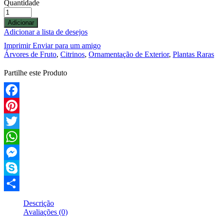
Quantidade
Adicionar
Adicionar a lista de desejos
Imprimir
Enviar para um amigo
Árvores de Fruto
,
Citrinos
,
Ornamentação de Exterior
,
Plantas Raras
Partilhe este Produto
Facebook
Pinterest
Twitter
WhatsApp
Messenger
Skype
Compartilhar
Descrição
Avaliações (0)