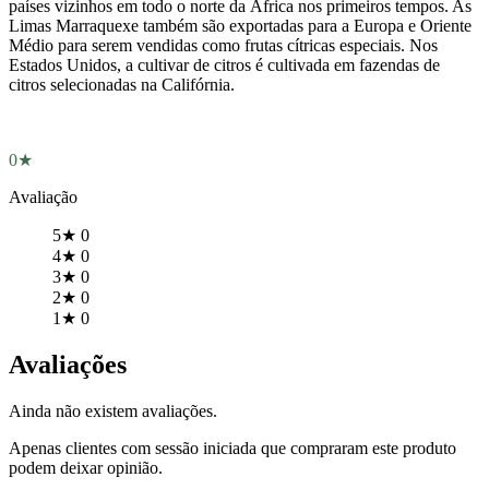
países vizinhos em todo o norte da África nos primeiros tempos. As
Limas Marraquexe também são exportadas para a Europa e Oriente
Médio para serem vendidas como frutas cítricas especiais. Nos
Estados Unidos, a cultivar de citros é cultivada em fazendas de
citros selecionadas na Califórnia.
0★
Avaliação
5★
0
4★
0
3★
0
2★
0
1★
0
Avaliações
Ainda não existem avaliações.
Apenas clientes com sessão iniciada que compraram este produto
podem deixar opinião.