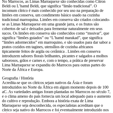
No Marrocos, as Limas Marraquexe são conhecidas como Citron
Beldi ou L’hamd Beldi, que significa “limão tradicional”. O
incomum cítrico é mais conhecido por seu uso na preparação de
limões em conserva, um condimento básico usado na cozinha
tradicional marroquina. Limões em conserva são criados colocando-
se as Limas Marraquexe em uma grande jarra, e os frutos são
cobertos de sal e deixados para fermentar naturalmente em seus
sucos. Os limões em conserva são conhecidos como “mssivar”, que
significa “limões guiados” ou “L’hamd marakad”, que significa
“limões adormecidos” em marroquino, e são usados ​​para dar sabor a
pratos cozidos em tagines, utensílios de cozinha africanos
tipicamente feitos de argila ou cerâmica . Limões em conserva
introduzem sabores florais brilhantes, picantes e salgados a molhos
saborosos, grãos e carnes e, com o tempo, a prática de preservar
Lima Marraquexe se expandiu do Marrocos para outras partes do
Norte da África e Europa.
Geografia / História
Acredita-se que os cítricos sejam nativos da Ásia e foram
introduzidos no Norte da África em algum momento depois de 100
aC. As variedades antigas foram plantadas no Marrocos no século 7,
e o clima ameno do país fornecia um local adequado para o aumento
do cultivo e reprodução. Embora a história exata de Lima
Marraquexe seja desconhecida, os especialistas acreditam que o
cítrico seja nativo do Marrocos e foi eventualmente introduzido nos