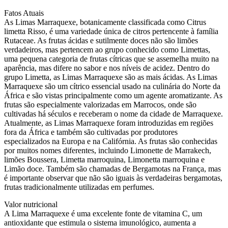
Fatos Atuais
As Limas Marraquexe, botanicamente classificada como Citrus
limetta Risso, é uma variedade única de citros pertencente à família
Rutaceae. As frutas ácidas e sutilmente doces não são limões
verdadeiros, mas pertencem ao grupo conhecido como Limettas,
uma pequena categoria de frutas cítricas que se assemelha muito na
aparência, mas difere no sabor e nos níveis de acidez. Dentro do
grupo Limetta, as Limas Marraquexe são as mais ácidas. As Limas
Marraquexe são um cítrico essencial usado na culinária do Norte da
África e são vistas principalmente como um agente aromatizante. As
frutas são especialmente valorizadas em Marrocos, onde são
cultivadas há séculos e receberam o nome da cidade de Marraquexe.
Atualmente, as Limas Marraquexe foram introduzidas em regiões
fora da África e também são cultivadas por produtores
especializados na Europa e na Califórnia. As frutas são conhecidas
por muitos nomes diferentes, incluindo Limonette de Marrakech,
limões Boussera, Limetta marroquina, Limonetta marroquina e
Limão doce. Também são chamadas de Bergamotas na França, mas
é importante observar que não são iguais às verdadeiras bergamotas,
frutas tradicionalmente utilizadas em perfumes.
Valor nutricional
A Lima Marraquexe é uma excelente fonte de vitamina C, um
antioxidante que estimula o sistema imunológico, aumenta a