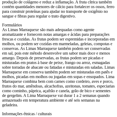
produção de colágeno e reduz a inflamação. A fruta cítrica também
contém quantidades menores de cálcio para fortalecer os ossos, ferro
para construir proteínas para ajudar no transporte de oxigênio no
sangue e fibras para regular o trato digestivo.
Formulários
As Limas Marraquexe são mais adequadas como agente
aromatizante e fornecem notas amargas e ácidas para preparações
frescas e cozidas. As frutas podem ser espremidas e incorporadas em
molhos, ou podem ser cozidas em marmeladas, geleias, compotas e
conservas. As Limas Marraquexe também podem ser conservadas
em sal, pois este método desenvolve um sabor mais doce e menos
amargo. Depois de preservadas, as frutas podem ser picadas e
misturadas em pratos à base de peixe, frango ou arroz, esmagadas
sobre torradas de abacate ou fatiadas e misturadas em saladas. Limas
Marraquexe em conserva também podem ser misturadas em patês e
molhos, picadas em molhos ou jogadas em sopas e ensopados. Lima
Marraquexe combina bem com carnes como cordeiro, aves e porco,
frutos do mar, amêndoas, alcachofras, azeitonas, tomates, especiarias
como cominho, páprica, açafrão e canela, grão de bico e sementes
de gergelim. A Lima Marraquexe vai durar 1 a 2 semanas quando
armazenado em temperatura ambiente e até seis semanas na
geladeira.
Informações étnicas / culturais