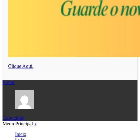
Clique Aqui.
Entrar
Convidado
Menu Principal
x
Inicio
Loja