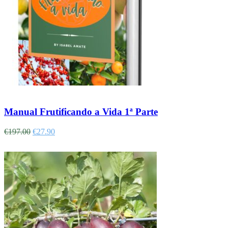
Adicionar
Manual Frutificando a Vida 1ª Parte
€
197.00
€
27.90