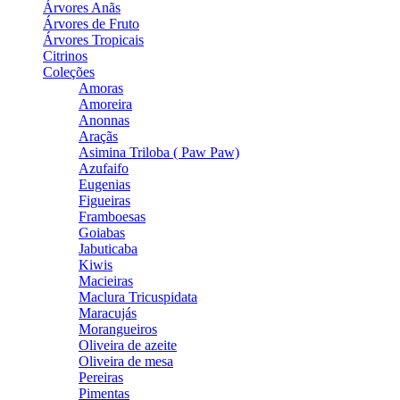
Árvores Anãs
Árvores de Fruto
Árvores Tropicais
Citrinos
Coleções
Amoras
Amoreira
Anonnas
Araçãs
Asimina Triloba ( Paw Paw)
Azufaifo
Eugenias
Figueiras
Framboesas
Goiabas
Jabuticaba
Kiwis
Macieiras
Maclura Tricuspidata
Maracujás
Morangueiros
Oliveira de azeite
Oliveira de mesa
Pereiras
Pimentas