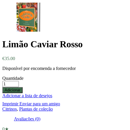
Limão Caviar Rosso
€
35.00
Disponível por encomenda a fornecedor
Quantidade
Adicionar
Adicionar a lista de desejos
Imprimir
Enviar para um amigo
Citrinos
,
Plantas de coleção
Avaliações (0)
0★