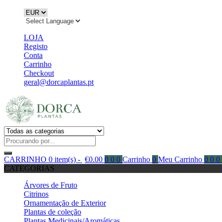
LOJA
Registo
Conta
Carrinho
Checkout
geral@dorcaplantas.pt
CARRINHO
0 item(s) -
€
0.00
0
0
0
Carrinho
0
Meu Carrinho
0
0
0
CATEGORIAS
Árvores de Fruto
Citrinos
Ornamentação de Exterior
Plantas de coleção
Plantas Medicinais/Aromáticas