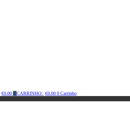
€
0.00
0
CARRINHO:
€
0.00
0
Carrinho