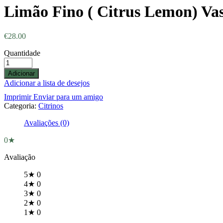
Limão Fino ( Citrus Lemon) Va
€
28.00
Quantidade
Adicionar
Adicionar a lista de desejos
Imprimir
Enviar para um amigo
Categoria:
Citrinos
Avaliações (0)
0★
Avaliação
5★
0
4★
0
3★
0
2★
0
1★
0