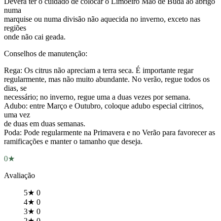
Deverá ter o cuidado de colocar o Limoeiro Mão de Buda ao abrigo
numa
marquise ou numa divisão não aquecida no inverno, exceto nas
regiões
onde não cai geada.
Conselhos de manutenção:
Rega: Os citrus não apreciam a terra seca. É importante regar
regularmente, mas não muito abundante. No verão, regue todos os
dias, se
necessário; no inverno, regue uma a duas vezes por semana.
Adubo: entre Março e Outubro, coloque adubo especial citrinos,
uma vez
de duas em duas semanas.
Poda: Pode regularmente na Primavera e no Verão para favorecer as
ramificações e manter o tamanho que deseja.
0★
Avaliação
5★
0
4★
0
3★
0
2★
0