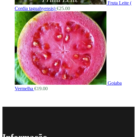
Fruta Leite (
Cordia taguahyensis)
€
25.00
Goiaba
Vermelha
€
19.00