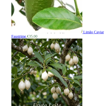
Limão Caviar
Faustrime
€
35.00