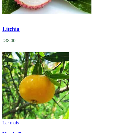
Adicionar
Litchia
€
38.00
Ler mais