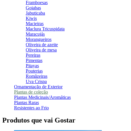
Framboesas
Goiabas
Jabuticaba
Kiwis
Macieiras
Maclura Tricuspidata
Maracujás
Morangueiros
Oliveira de azeite
Oliveira de mesa
Pereiras
Pimentas
Pitayas
Pouterias
Romãzeiras
Uva Crispa
Ornamentação de Exterior
Plantas de coleção
Plantas Medicinais/Aromáticas
Plantas Raras
Resistentes ao Frio
Produtos que vai Gostar