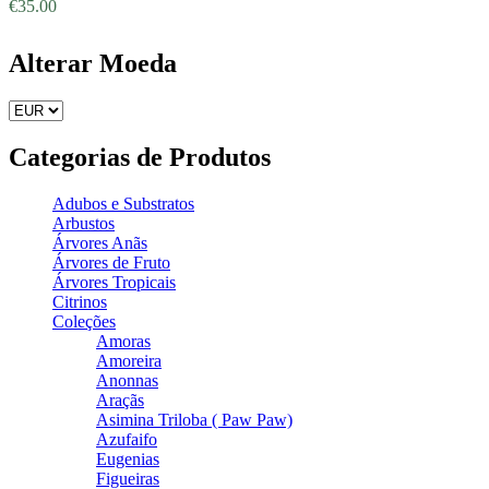
€
35.00
Alterar Moeda
Categorias de Produtos
Adubos e Substratos
Arbustos
Árvores Anãs
Árvores de Fruto
Árvores Tropicais
Citrinos
Coleções
Amoras
Amoreira
Anonnas
Araçãs
Asimina Triloba ( Paw Paw)
Azufaifo
Eugenias
Figueiras