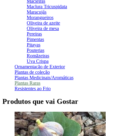
Macieiras
Maclura Tricuspidata
Maracujás
Morangueiros
Oliveira de azeite
Oliveira de mesa
Pereiras
Pimentas
Pitayas
Pouterias
Romãzeiras
Uva Crispa
Ornamentação de Exterior
Plantas de coleção
Plantas Medicinais/Aromáticas
Plantas Raras
Resistentes ao Frio
Produtos que vai Gostar