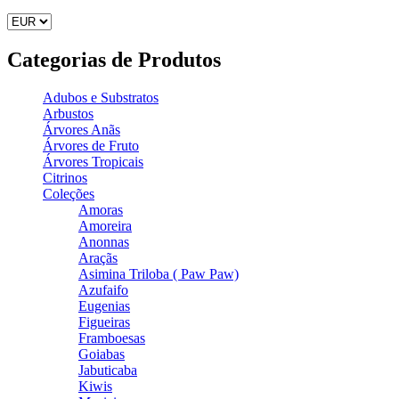
Categorias de Produtos
Adubos e Substratos
Arbustos
Árvores Anãs
Árvores de Fruto
Árvores Tropicais
Citrinos
Coleções
Amoras
Amoreira
Anonnas
Araçãs
Asimina Triloba ( Paw Paw)
Azufaifo
Eugenias
Figueiras
Framboesas
Goiabas
Jabuticaba
Kiwis