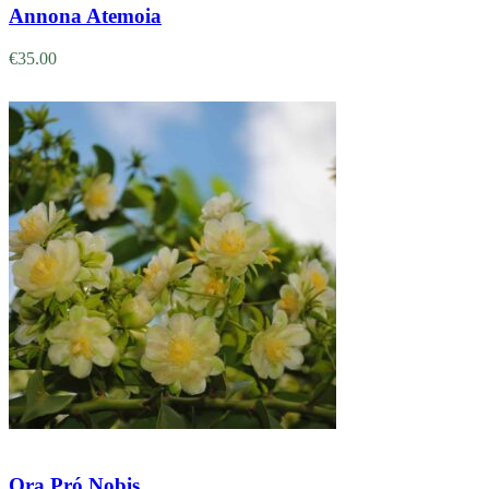
Annona Atemoia
€
35.00
Adicionar
Ora Pró Nobis