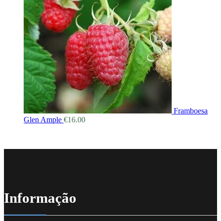
Framboesa
Glen Ample
€
16.00
Informação