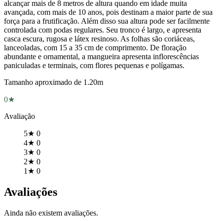
alcançar mais de 8 metros de altura quando em idade muita
avançada, com mais de 10 anos, pois destinam a maior parte de sua
força para a frutificação. Além disso sua altura pode ser facilmente
controlada com podas regulares. Seu tronco é largo, e apresenta
casca escura, rugosa e látex resinoso. As folhas são coriáceas,
lanceoladas, com 15 a 35 cm de comprimento. De floração
abundante e ornamental, a mangueira apresenta inflorescências
paniculadas e terminais, com flores pequenas e polígamas.
Tamanho aproximado de 1.20m
0★
Avaliação
5★
0
4★
0
3★
0
2★
0
1★
0
Avaliações
Ainda não existem avaliações.