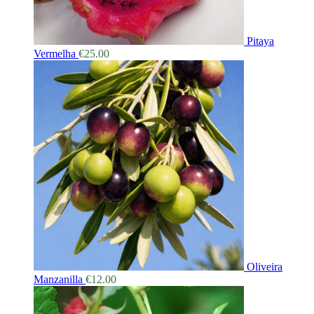
Pitaya
Vermelha
€
25.00
Oliveira
Manzanilla
€
12.00