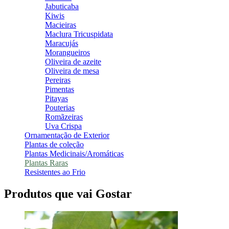
Jabuticaba
Kiwis
Macieiras
Maclura Tricuspidata
Maracujás
Morangueiros
Oliveira de azeite
Oliveira de mesa
Pereiras
Pimentas
Pitayas
Pouterias
Romãzeiras
Uva Crispa
Ornamentação de Exterior
Plantas de coleção
Plantas Medicinais/Aromáticas
Plantas Raras
Resistentes ao Frio
Produtos que vai Gostar