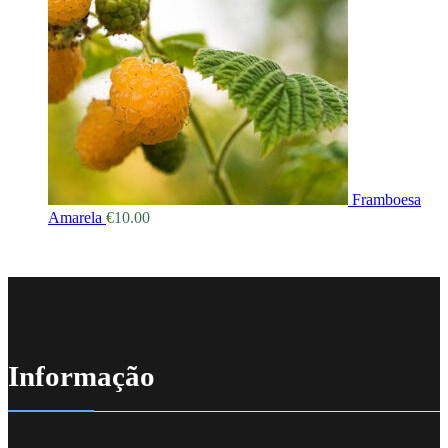
Framboesa
Amarela
€
10.00
Informação