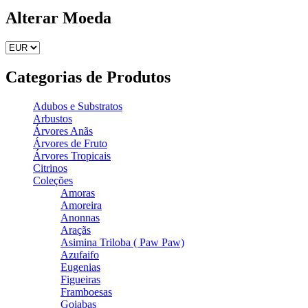
Alterar Moeda
Categorias de Produtos
Adubos e Substratos
Arbustos
Árvores Anãs
Árvores de Fruto
Árvores Tropicais
Citrinos
Coleções
Amoras
Amoreira
Anonnas
Araçãs
Asimina Triloba ( Paw Paw)
Azufaifo
Eugenias
Figueiras
Framboesas
Goiabas