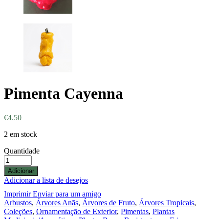
Pimenta Cayenna
€
4.50
2 em stock
Quantidade
Adicionar
Adicionar a lista de desejos
Imprimir
Enviar para um amigo
Arbustos
,
Árvores Anãs
,
Árvores de Fruto
,
Árvores Tropicais
,
Coleções
,
Ornamentação de Exterior
,
Pimentas
,
Plantas