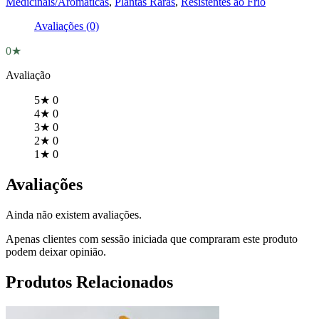
Medicinais/Aromáticas
,
Plantas Raras
,
Resistentes ao Frio
Avaliações (0)
0★
Avaliação
5★
0
4★
0
3★
0
2★
0
1★
0
Avaliações
Ainda não existem avaliações.
Apenas clientes com sessão iniciada que compraram este produto
podem deixar opinião.
Produtos Relacionados