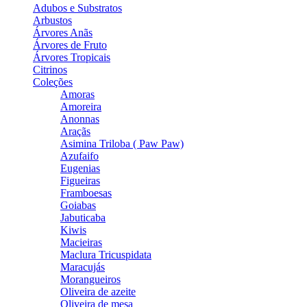
Adubos e Substratos
Arbustos
Árvores Anãs
Árvores de Fruto
Árvores Tropicais
Citrinos
Coleções
Amoras
Amoreira
Anonnas
Araçãs
Asimina Triloba ( Paw Paw)
Azufaifo
Eugenias
Figueiras
Framboesas
Goiabas
Jabuticaba
Kiwis
Macieiras
Maclura Tricuspidata
Maracujás
Morangueiros
Oliveira de azeite
Oliveira de mesa