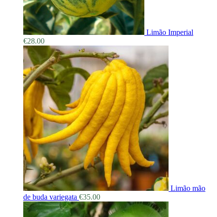
Limão Imperial
€
28.00
Limão mão
de buda variegata
€
35.00