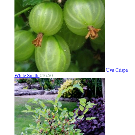
Uva Crispa
White Smith
€
16.50