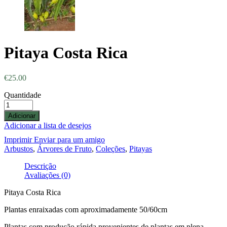
Pitaya Costa Rica
€
25.00
Quantidade
Adicionar
Adicionar a lista de desejos
Imprimir
Enviar para um amigo
Arbustos
,
Árvores de Fruto
,
Coleções
,
Pitayas
Descrição
Avaliações (0)
Pitaya Costa Rica
Plantas enraixadas com aproximadamente 50/60cm
Plantas com produção rápida provenientes de plantas em plena