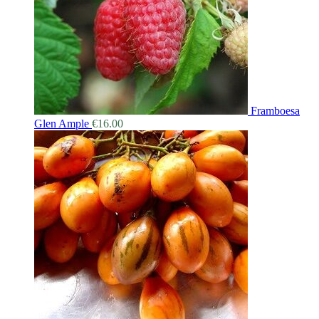
Framboesa
Glen Ample
€
16.00