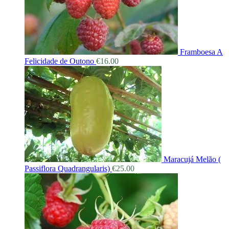
Framboesa A
Felicidade de Outono
€
16.00
Maracujá Melão (
Passiflora Quadrangularis)
€
25.00