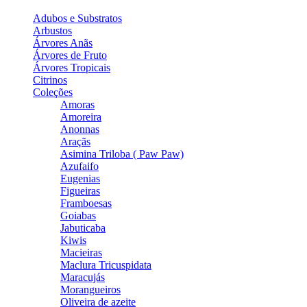
Adubos e Substratos
Arbustos
Árvores Anãs
Árvores de Fruto
Árvores Tropicais
Citrinos
Coleções
Amoras
Amoreira
Anonnas
Araçãs
Asimina Triloba ( Paw Paw)
Azufaifo
Eugenias
Figueiras
Framboesas
Goiabas
Jabuticaba
Kiwis
Macieiras
Maclura Tricuspidata
Maracujás
Morangueiros
Oliveira de azeite