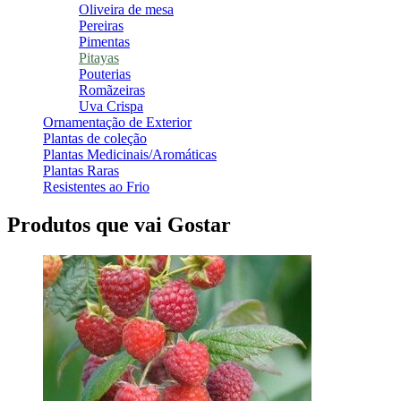
Oliveira de mesa
Pereiras
Pimentas
Pitayas
Pouterias
Romãzeiras
Uva Crispa
Ornamentação de Exterior
Plantas de coleção
Plantas Medicinais/Aromáticas
Plantas Raras
Resistentes ao Frio
Produtos que vai Gostar