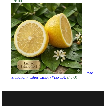
€
28.00
Limão
Primofiori ( Citrus Limon) Vaso 10L
€
45.00