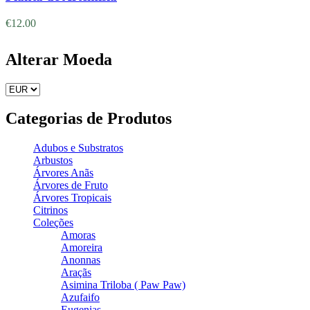
€
12.00
Alterar Moeda
Categorias de Produtos
Adubos e Substratos
Arbustos
Árvores Anãs
Árvores de Fruto
Árvores Tropicais
Citrinos
Coleções
Amoras
Amoreira
Anonnas
Araçãs
Asimina Triloba ( Paw Paw)
Azufaifo
Eugenias