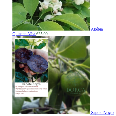
Akébia
Quinatta Alba
€
35.00
Sapote Negro