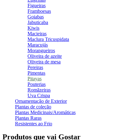
Figueiras
Framboesas
Goiabas
Jabuticaba
Kiwis
Macieiras
Maclura Tricuspidata
Maracujás
Morangueiros
Oliveira de azeite
Oliveira de mesa
Pereiras
Pimentas
Pitayas
Pouterias
Romãzeiras
Uva Crispa
Ornamentação de Exterior
Plantas de coleção
Plantas Medicinais/Aromáticas
Plantas Raras
Resistentes ao Frio
Produtos que vai Gostar