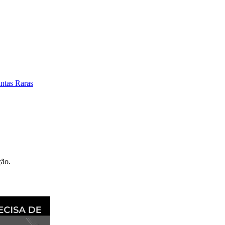
antas Raras
ção.