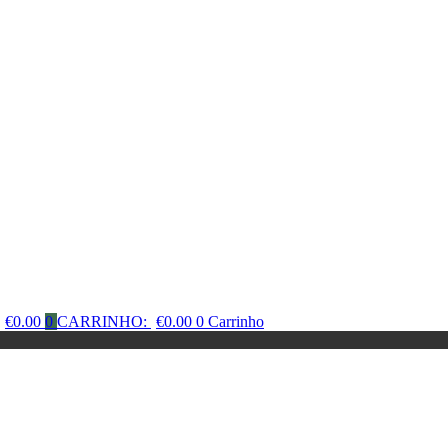
€
0.00
0
CARRINHO:
€
0.00
0
Carrinho