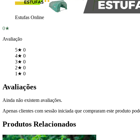
Estufas Online
0★
Avaliação
5★
0
4★
0
3★
0
2★
0
1★
0
Avaliações
Ainda não existem avaliações.
Apenas clientes com sessão iniciada que compraram este produto pod
Produtos Relacionados