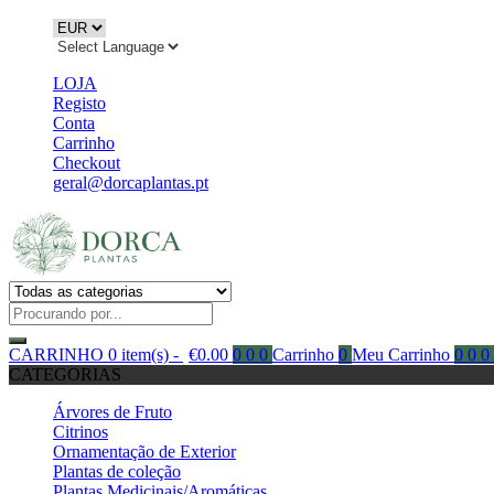
LOJA
Registo
Conta
Carrinho
Checkout
geral@dorcaplantas.pt
CARRINHO
0 item(s) -
€
0.00
0
0
0
Carrinho
0
Meu Carrinho
0
0
0
CATEGORIAS
Árvores de Fruto
Citrinos
Ornamentação de Exterior
Plantas de coleção
Plantas Medicinais/Aromáticas