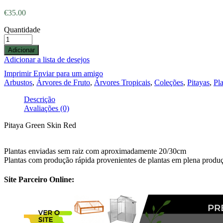
€
35.00
Quantidade
Adicionar
Adicionar a lista de desejos
Imprimir
Enviar para um amigo
Arbustos
,
Árvores de Fruto
,
Árvores Tropicais
,
Coleções
,
Pitayas
,
Pl
Descrição
Avaliações (0)
Pitaya Green Skin Red
Plantas enviadas sem raiz com aproximadamente 20/30cm
Plantas com produção rápida provenientes de plantas em plena produ
Site Parceiro Online: