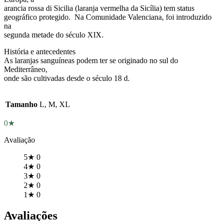
arancia rossa di Sicilia (laranja vermelha da Sicília) tem status
geográfico protegido. Na Comunidade Valenciana, foi introduzido
na
segunda metade do século XIX.
História e antecedentes
As laranjas sanguíneas podem ter se originado no sul do
Mediterrâneo,
onde são cultivadas desde o século 18 d.
Tamanho
L, M, XL
0★
Avaliação
5★
0
4★
0
3★
0
2★
0
1★
0
Avaliações