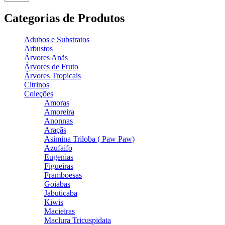
Categorias de Produtos
Adubos e Substratos
Arbustos
Árvores Anãs
Árvores de Fruto
Árvores Tropicais
Citrinos
Coleções
Amoras
Amoreira
Anonnas
Araçãs
Asimina Triloba ( Paw Paw)
Azufaifo
Eugenias
Figueiras
Framboesas
Goiabas
Jabuticaba
Kiwis
Macieiras
Maclura Tricuspidata