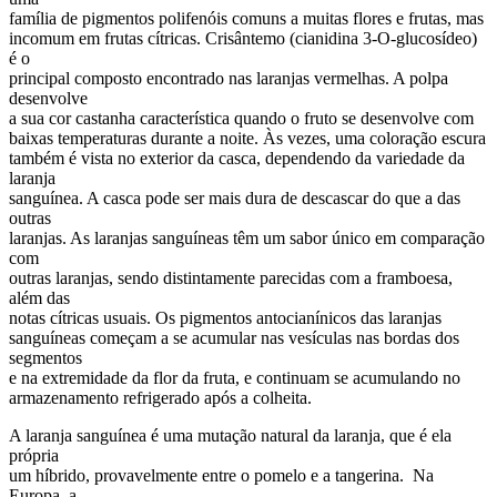
família de pigmentos polifenóis comuns a muitas flores e frutas, mas
incomum em frutas cítricas. Crisântemo (cianidina 3-O-glucosídeo)
é o
principal composto encontrado nas laranjas vermelhas. A polpa
desenvolve
a sua cor castanha característica quando o fruto se desenvolve com
baixas temperaturas durante a noite. Às vezes, uma coloração escura
também é vista no exterior da casca, dependendo da variedade da
laranja
sanguínea. A casca pode ser mais dura de descascar do que a das
outras
laranjas. As laranjas sanguíneas têm um sabor único em comparação
com
outras laranjas, sendo distintamente parecidas com a framboesa,
além das
notas cítricas usuais. Os pigmentos antocianínicos das laranjas
sanguíneas começam a se acumular nas vesículas nas bordas dos
segmentos
e na extremidade da flor da fruta, e continuam se acumulando no
armazenamento refrigerado após a colheita.
A laranja sanguínea é uma mutação natural da laranja, que é ela
própria
um híbrido, provavelmente entre o pomelo e a tangerina. Na
Europa, a