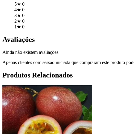
5★
0
4★
0
3★
0
2★
0
1★
0
Avaliações
Ainda não existem avaliações.
Apenas clientes com sessão iniciada que compraram este produto pod
Produtos Relacionados