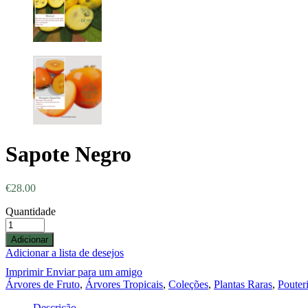
Sapote Negro
€
28.00
Quantidade
Adicionar
Adicionar a lista de desejos
Imprimir
Enviar para um amigo
Árvores de Fruto
,
Árvores Tropicais
,
Coleções
,
Plantas Raras
,
Pouter
Descrição