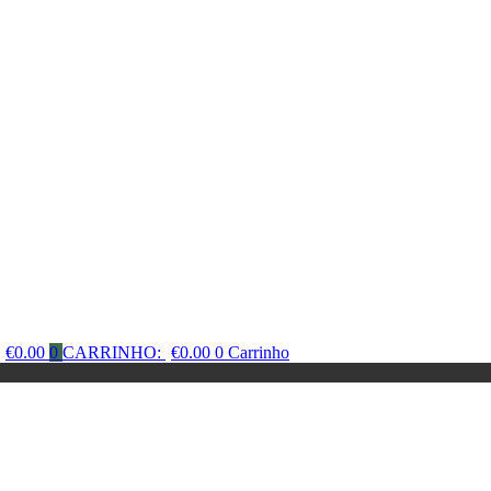
€
0.00
0
CARRINHO:
€
0.00
0
Carrinho