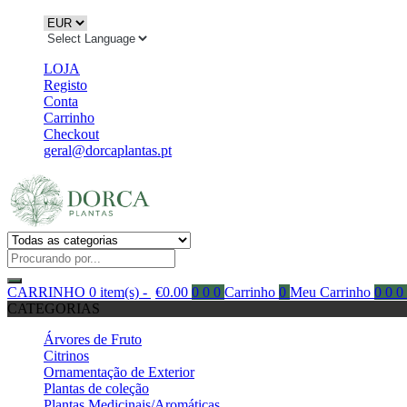
LOJA
Registo
Conta
Carrinho
Checkout
geral@dorcaplantas.pt
CARRINHO
0 item(s) -
€
0.00
0
0
0
Carrinho
0
Meu Carrinho
0
0
0
CATEGORIAS
Árvores de Fruto
Citrinos
Ornamentação de Exterior
Plantas de coleção
Plantas Medicinais/Aromáticas