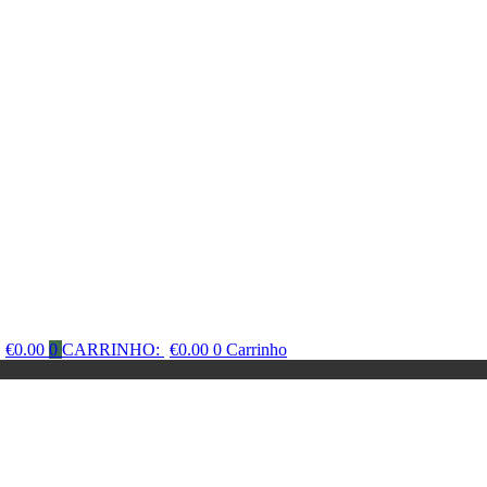
€
0.00
0
CARRINHO:
€
0.00
0
Carrinho