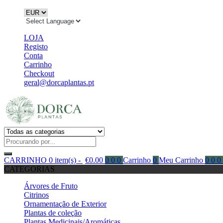
LOJA
Registo
Conta
Carrinho
Checkout
geral@dorcaplantas.pt
CARRINHO
0 item(s) -
€
0.00
0
0
0
Carrinho
0
Meu Carrinho
0
0
0
CATEGORIAS
Árvores de Fruto
Citrinos
Ornamentação de Exterior
Plantas de coleção
Plantas Medicinais/Aromáticas